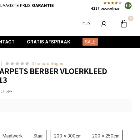
LAAGSTE PRIJS
GARANTIE
8.9
4227
beoordelingen
0
EUR
NTACT
GRATIS AFSPRAAK
SALE
0 beoordelingen
ARPETS BERBER VLOERKLEED
13
ncl. btw
Maatwerk
Staal
200 x 300cm
200 x 250cm