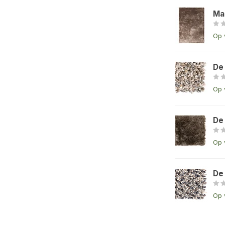
Ma
Op 
De
Op 
De
Op 
De
Op 