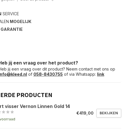
N
SERVICE
ALEN
MOGELIJK
S
GARANTIE
Heb jij een vraag over het product?
Heb jij een vraag over dit product? Neem contact met ons op
info@kleed.nl
of
058-8430755
of via Whatsapp:
link
EERDE PRODUCTEN
rt visser Vernon Linnen Gold 14
€419,00
BEKIJKEN
voorraad