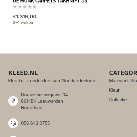
DE MUNK CARPETS TAKHNIFT 13
€1.319,00
2-4 weken
KLEED.NL
CATEGOR
Kleed.nl is onderdeel van Vloerkledenloods
Maatwerk Vlo
Kleur
Douwetammingawei 34
Collectie
8914BK Leeuwarden
Nederland
058 843 0755