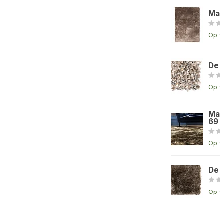
Ma
Op 
De
Op 
Ma
69
Op 
De
Op 