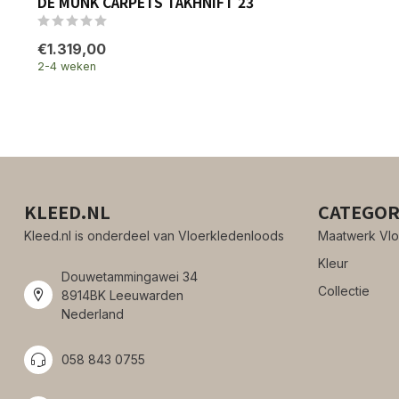
DE MUNK CARPETS TAKHNIFT 23
€1.319,00
2-4 weken
KLEED.NL
CATEGOR
Kleed.nl is onderdeel van Vloerkledenloods
Maatwerk Vlo
Kleur
Douwetammingawei 34
Collectie
8914BK Leeuwarden
Nederland
058 843 0755