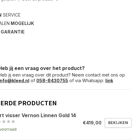
N
SERVICE
ALEN
MOGELIJK
S
GARANTIE
Heb jij een vraag over het product?
Heb jij een vraag over dit product? Neem contact met ons op
info@kleed.nl
of
058-8430755
of via Whatsapp:
link
EERDE PRODUCTEN
rt visser Vernon Linnen Gold 14
€419,00
BEKIJKEN
voorraad