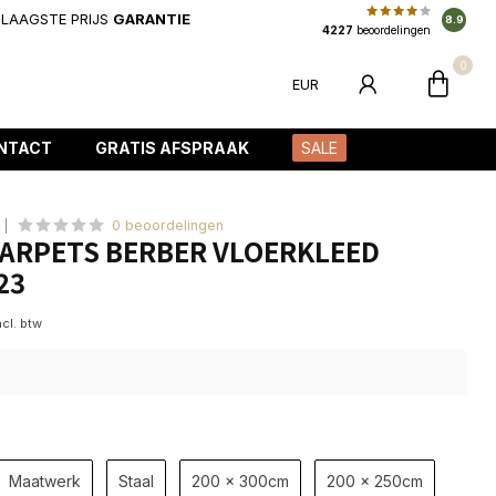
LAAGSTE PRIJS
GARANTIE
8.9
4227
beoordelingen
0
EUR
NTACT
GRATIS AFSPRAAK
SALE
0 beoordelingen
ARPETS BERBER VLOERKLEED
23
ncl. btw
Maatwerk
Staal
200 x 300cm
200 x 250cm