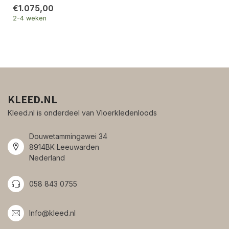
€1.075,00
2-4 weken
KLEED.NL
Kleed.nl is onderdeel van Vloerkledenloods
Douwetammingawei 34
8914BK Leeuwarden
Nederland
058 843 0755
Info@kleed.nl