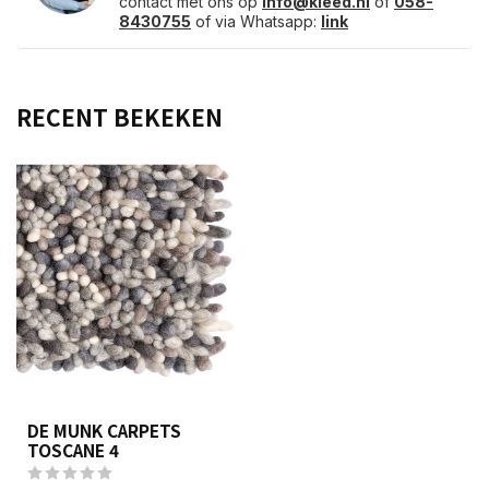
contact met ons op
info@kleed.nl
of
058-
8430755
of via Whatsapp:
link
RECENT BEKEKEN
DE MUNK CARPETS
TOSCANE 4