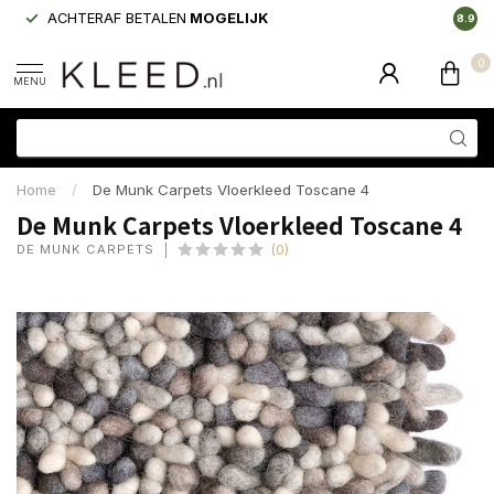
ACHTERAF BETALEN
MOGELIJK
LAAGS
8.9
0
MENU
Home
/
De Munk Carpets Vloerkleed Toscane 4
De Munk Carpets Vloerkleed Toscane 4
DE MUNK CARPETS
(0)