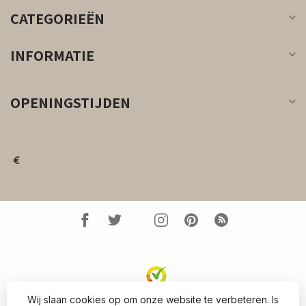
CATEGORIEËN
INFORMATIE
OPENINGSTIJDEN
€
Wij slaan cookies op om onze website te verbeteren. Is
© Copyright 2026 Kleed.nl
- Powered by
Lightspeed
-