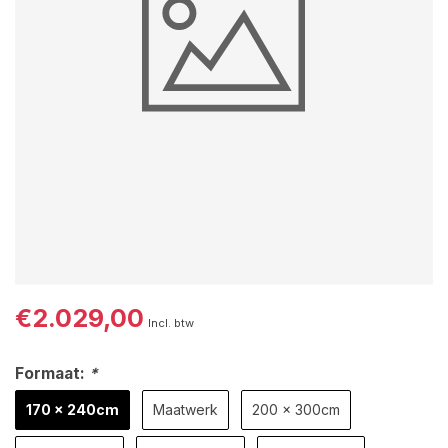
€2.029,00
Incl. btw
Formaat:
*
170 x 240cm
Maatwerk
200 x 300cm