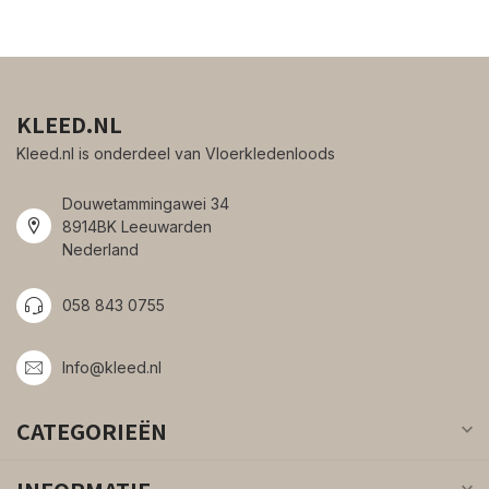
KLEED.NL
Kleed.nl is onderdeel van Vloerkledenloods
Douwetammingawei 34
8914BK Leeuwarden
Nederland
058 843 0755
Info@kleed.nl
CATEGORIEËN