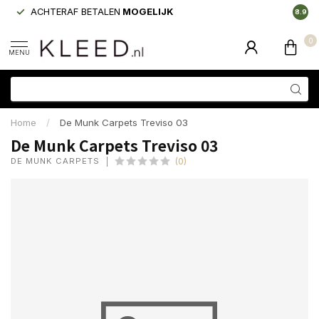
ACHTERAF BETALEN
MOGELIJK
LAAGS
8.9
0
MENU
Home
/
De Munk Carpets Treviso 03
De Munk Carpets Treviso 03
DE MUNK CARPETS
(0)