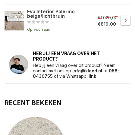
Eva Interior Palermo
beige/lichtbruin
€1.029,00
€819,00
Op voorraad
HEB JIJ EEN VRAAG OVER HET
PRODUCT?
Heb jij een vraag over dit product? Neem
contact met ons op
info@kleed.nl
of
058-
8430755
of via Whatsapp:
link
RECENT BEKEKEN