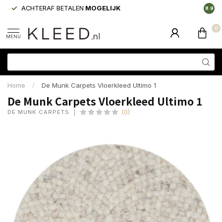
ACHTERAF BETALEN
MOGELIJK
LAAGS
8.9
0
MENU
Home
/
De Munk Carpets Vloerkleed Ultimo 1
De Munk Carpets Vloerkleed Ultimo 1
DE MUNK CARPETS
(0)