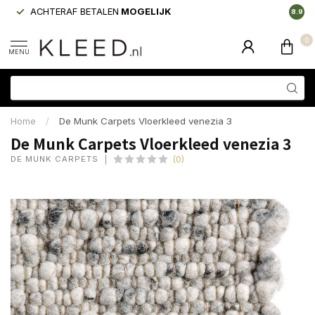
ACHTERAF BETALEN
MOGELIJK
LAAGS
8.9
0
MENU
Home
/
De Munk Carpets Vloerkleed venezia 3
De Munk Carpets Vloerkleed venezia 3
DE MUNK CARPETS
(0)