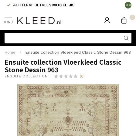
ACHTERAF BETALEN
MOGELIJK
LAAGS
8.9
0
MENU
Home
/
Ensuite collection Vloerkleed Classic Stone Dessin 963
Ensuite collection Vloerkleed Classic
Stone Dessin 963
ENSUITE COLLECTION
(0)