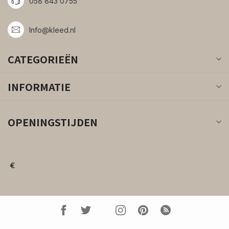
058 843 0755
Info@kleed.nl
CATEGORIEËN
INFORMATIE
OPENINGSTIJDEN
€