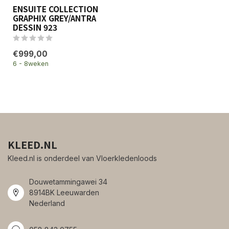
ENSUITE COLLECTION
GRAPHIX GREY/ANTRA
DESSIN 923
€999,00
6 - 8weken
KLEED.NL
Kleed.nl is onderdeel van Vloerkledenloods
Douwetammingawei 34
8914BK Leeuwarden
Nederland