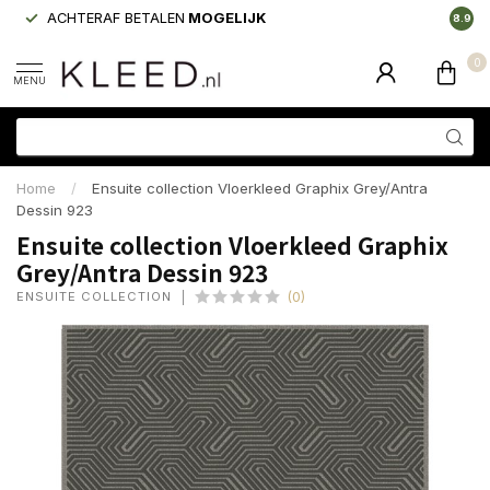
ACHTERAF BETALEN
MOGELIJK
LAAGS
8.9
0
MENU
Home
/
Ensuite collection Vloerkleed Graphix Grey/Antra
Dessin 923
Ensuite collection Vloerkleed Graphix
Grey/Antra Dessin 923
ENSUITE COLLECTION
(0)