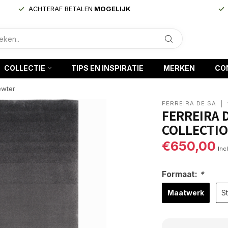
ACHTERAF BETALEN
MOGELIJK
COLLECTIE
TIPS EN INSPIRATIE
MERKEN
CO
ewter
FERREIRA DE SÁ
FERREIRA 
COLLECTIO
€650,00
Inc
Formaat:
*
Maatwerk
St