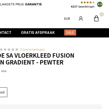
LAAGSTE PRIJS
GARANTIE
8.9
4227
beoordelingen
0
EUR
NTACT
GRATIS AFSPRAAK
SALE
0 beoordelingen
DE SA VLOERKLEED FUSION
N GRADIENT - PEWTER
l. btw
aal