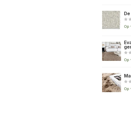
De
Op 
Eva
ge
Op 
Ma
Op 