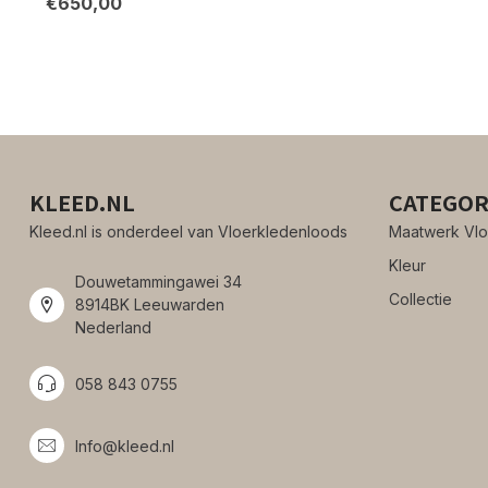
€650,00
KLEED.NL
CATEGOR
Kleed.nl is onderdeel van Vloerkledenloods
Maatwerk Vlo
Kleur
Douwetammingawei 34
Collectie
8914BK Leeuwarden
Nederland
058 843 0755
Info@kleed.nl