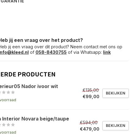
S
GARANTIE
Heb jij een vraag over het product?
Heb jij een vraag over dit product? Neem contact met ons op
info@kleed.nl
of
058-8430755
of via Whatsapp:
link
EERDE PRODUCTEN
erieur05 Nador ivoor wit
€135,00
BEKIJKEN
€99,00
voorraad
a Interior Novara beige/taupe
€594,00
BEKIJKEN
€479,00
voorraad