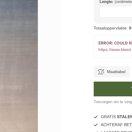
Lengte:
(centimete
Totaaloppervlakte:
0
ERROR: COULD N
https://www.kleed.
Maattabel
Toevoegen om te verge
GRATIS
STALE
ACHTERAF BET