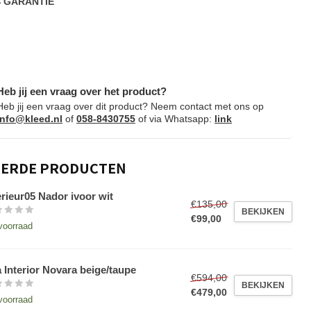
S
GARANTIE
Heb jij een vraag over het product?
Heb jij een vraag over dit product? Neem contact met ons op
info@kleed.nl
of
058-8430755
of via Whatsapp:
link
EERDE PRODUCTEN
erieur05 Nador ivoor wit
€135,00
BEKIJKEN
€99,00
voorraad
 Interior Novara beige/taupe
€594,00
BEKIJKEN
€479,00
voorraad