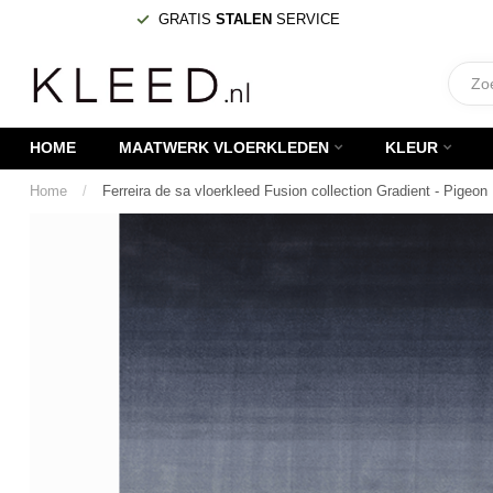
GRATIS
STALEN
SERVICE
HOME
MAATWERK VLOERKLEDEN
KLEUR
Home
/
Ferreira de sa vloerkleed Fusion collection Gradient - Pigeon