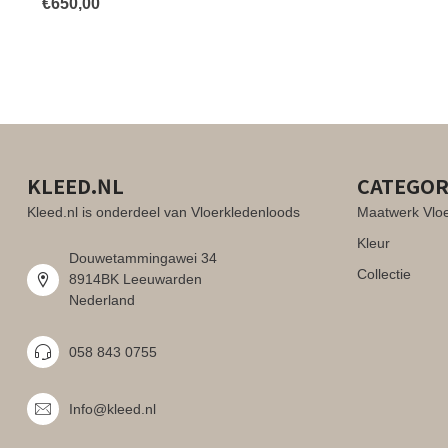
€650,00
KLEED.NL
CATEGOR
Kleed.nl is onderdeel van Vloerkledenloods
Maatwerk Vlo
Kleur
Douwetammingawei 34
Collectie
8914BK Leeuwarden
Nederland
058 843 0755
Info@kleed.nl