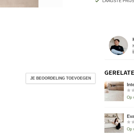
LAAGSTE PRIJ
GERELAT
JE BEOORDELING TOEVOEGEN
Int
Op 
Eva
Op 