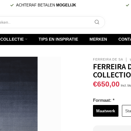
ACHTERAF BETALEN
MOGELIJK
COLLECTIE
TIPS EN INSPIRATIE
MERKEN
CONT
FERREIRA DE SÁ
FERREIRA 
COLLECTIO
€650,00
Incl. b
Formaat:
*
Maatwerk
Sta