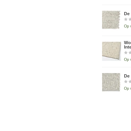
De 
Op 
Wol
Int
Op 
De 
Op 