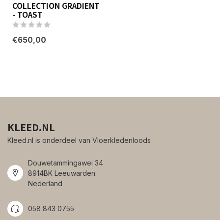
COLLECTION GRADIENT
- TOAST
€650,00
KLEED.NL
Kleed.nl is onderdeel van Vloerkledenloods
Douwetammingawei 34
8914BK Leeuwarden
Nederland
058 843 0755