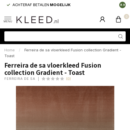
ACHTERAF BETALEN
MOGELIJK
LAAGS
8.9
0
MENU
Home
/
Ferreira de sa vloerkleed Fusion collection Gradient -
Toast
Ferreira de sa vloerkleed Fusion
collection Gradient - Toast
FERREIRA DE SÁ
(0)