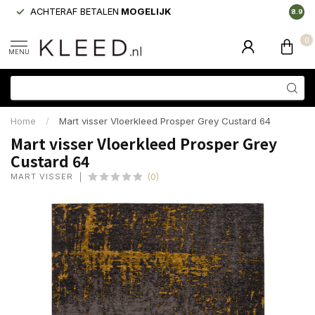
ACHTERAF BETALEN
MOGELIJK
LAAGS
8.9
0
MENU
Home
/
Mart visser Vloerkleed Prosper Grey Custard 64
Mart visser Vloerkleed Prosper Grey
Custard 64
MART VISSER
(0)