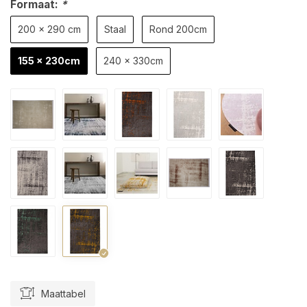
Formaat:
*
200 x 290 cm
Staal
Rond 200cm
155 x 230cm
240 x 330cm
Maattabel