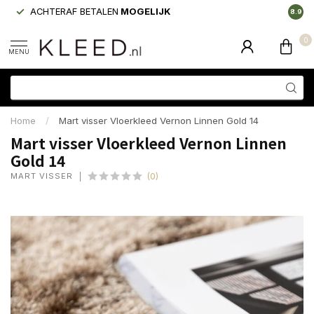
ACHTERAF BETALEN
MOGELIJK
LAAGS
8.9
0
MENU
Home
/
Mart visser Vloerkleed Vernon Linnen Gold 14
Mart visser Vloerkleed Vernon Linnen
Gold 14
MART VISSER
(0)