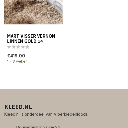
MART VISSER VERNON
LINNEN GOLD 14
€419,00
1 - 3 weken
KLEED.NL
Kleed.nl is onderdeel van Vloerkledenloods
Douwetammingawei 34