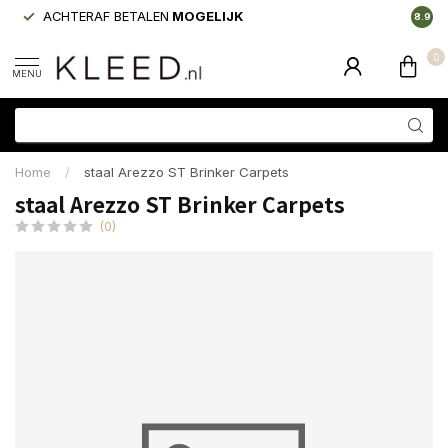
ACHTERAF BETALEN
MOGELIJK
LAAGS
8.9
0
MENU
Home
/
staal Arezzo ST Brinker Carpets
staal Arezzo ST Brinker Carpets
(0)