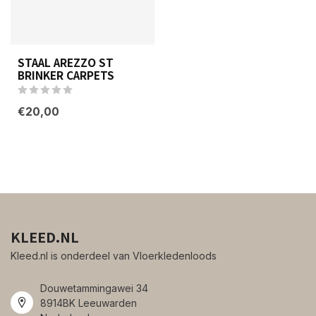
STAAL AREZZO ST
BRINKER CARPETS
€20,00
KLEED.NL
Kleed.nl is onderdeel van Vloerkledenloods
Douwetammingawei 34
8914BK Leeuwarden