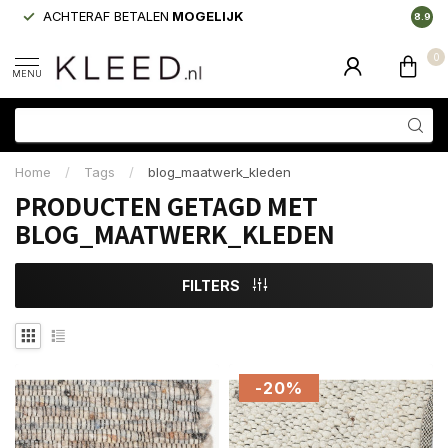
ACHTERAF BETALEN
MOGELIJK
LAAGS
8.9
0
MENU
Home
/
Tags
/
blog_maatwerk_kleden
PRODUCTEN GETAGD MET
BLOG_MAATWERK_KLEDEN
FILTERS
-20%