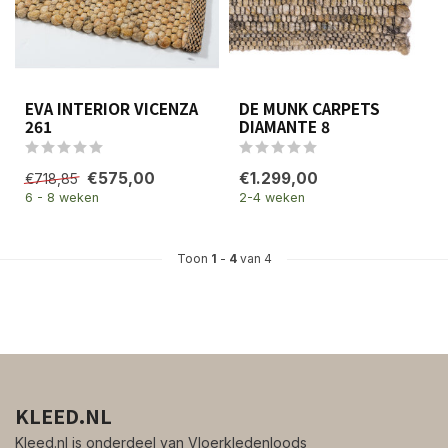
EVA INTERIOR VICENZA
DE MUNK CARPETS
261
DIAMANTE 8
€575,00
€1.299,00
€718,85
6 - 8 weken
2-4 weken
Toon
1
-
4
van 4
KLEED.NL
Kleed.nl is onderdeel van Vloerkledenloods