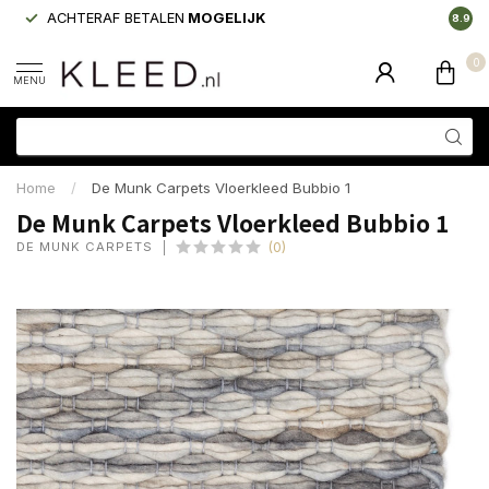
ACHTERAF BETALEN
MOGELIJK
LAAGS
8.9
0
MENU
Home
/
De Munk Carpets Vloerkleed Bubbio 1
De Munk Carpets Vloerkleed Bubbio 1
DE MUNK CARPETS
(0)