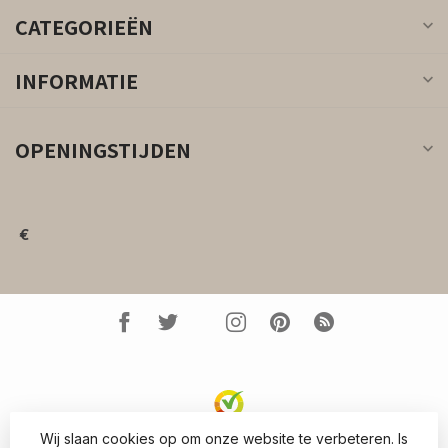
CATEGORIEËN
INFORMATIE
OPENINGSTIJDEN
€
Wij slaan cookies op om onze website te verbeteren. Is
© Copyright 2026 Kleed.nl
- Powered by
Lightspeed
-