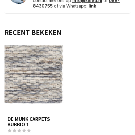
contact met ons op
info@kleed.nl
of
058-
8430755
of via Whatsapp:
link
RECENT BEKEKEN
DE MUNK CARPETS
BUBBIO 1