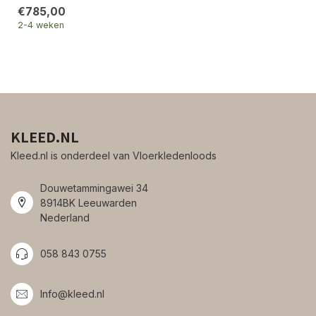
€785,00
2-4 weken
KLEED.NL
Kleed.nl is onderdeel van Vloerkledenloods
Douwetammingawei 34
8914BK Leeuwarden
Nederland
058 843 0755
Info@kleed.nl