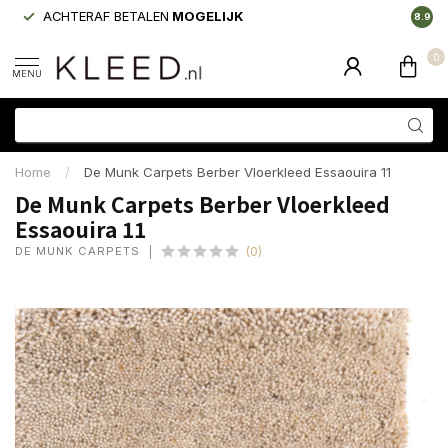
ACHTERAF BETALEN
MOGELIJK
LAAGS
8.9
0
MENU
Home
/
De Munk Carpets Berber Vloerkleed Essaouira 11
De Munk Carpets Berber Vloerkleed
Essaouira 11
DE MUNK CARPETS
(0)