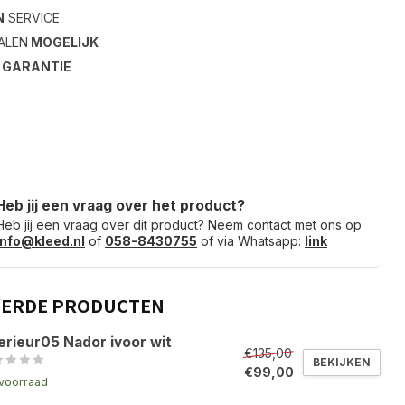
N
SERVICE
ALEN
MOGELIJK
S
GARANTIE
Heb jij een vraag over het product?
Heb jij een vraag over dit product? Neem contact met ons op
info@kleed.nl
of
058-8430755
of via Whatsapp:
link
EERDE PRODUCTEN
erieur05 Nador ivoor wit
€135,00
BEKIJKEN
€99,00
voorraad