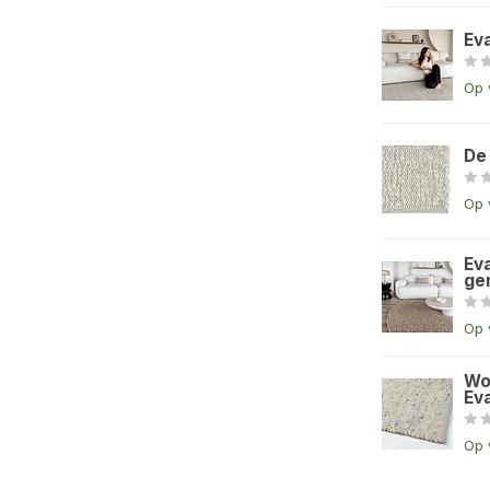
Ev
Op 
De
Op 
Eva
ge
Op 
Wo
Eva
Op 