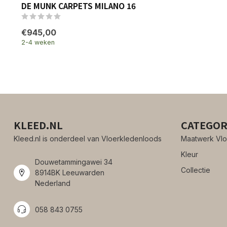
DE MUNK CARPETS MILANO 16
€945,00
2-4 weken
KLEED.NL
CATEGOR
Kleed.nl is onderdeel van Vloerkledenloods
Maatwerk Vlo
Kleur
Douwetammingawei 34
Collectie
8914BK Leeuwarden
Nederland
058 843 0755