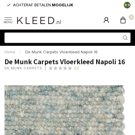
ACHTERAF BETALEN
MOGELIJK
LAAGS
8.9
0
MENU
Home
/
De Munk Carpets Vloerkleed Napoli 16
De Munk Carpets Vloerkleed Napoli 16
DE MUNK CARPETS
(0)