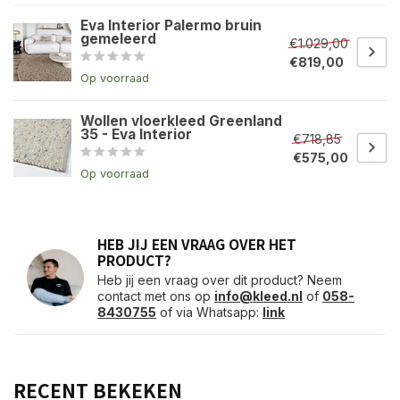
Eva Interior Palermo bruin
gemeleerd
€1.029,00
€819,00
Op voorraad
Wollen vloerkleed Greenland
35 - Eva Interior
€718,85
€575,00
Op voorraad
HEB JIJ EEN VRAAG OVER HET
PRODUCT?
Heb jij een vraag over dit product? Neem
contact met ons op
info@kleed.nl
of
058-
8430755
of via Whatsapp:
link
RECENT BEKEKEN