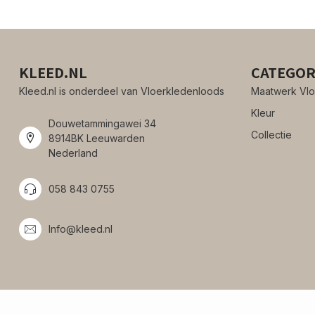
KLEED.NL
CATEGOR
Kleed.nl is onderdeel van Vloerkledenloods
Maatwerk Vlo
Kleur
Douwetammingawei 34
Collectie
8914BK Leeuwarden
Nederland
058 843 0755
Info@kleed.nl