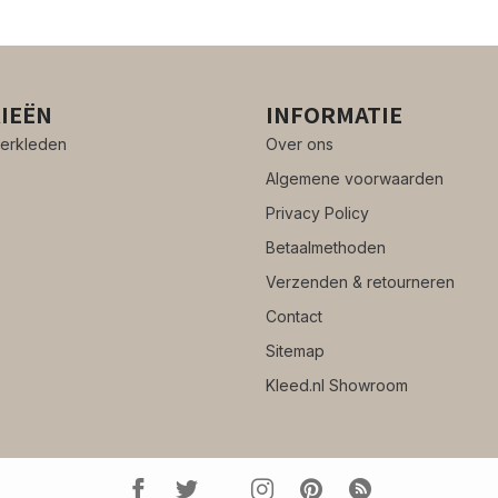
IEËN
INFORMATIE
erkleden
Over ons
Algemene voorwaarden
Privacy Policy
Betaalmethoden
Verzenden & retourneren
Contact
Sitemap
Kleed.nl Showroom