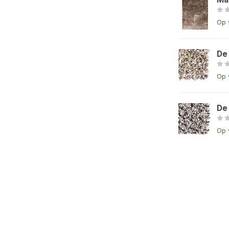
Op 
De
Op 
De
Op 