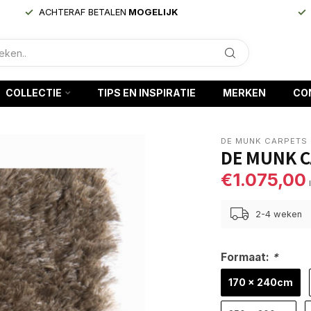
ACHTERAF BETALEN
MOGELIJK
COLLECTIE
TIPS EN INSPIRATIE
MERKEN
CO
DE MUNK CARPETS
DE MUNK C
€1.075,00
2-4 weken
Formaat:
*
170 x 240cm