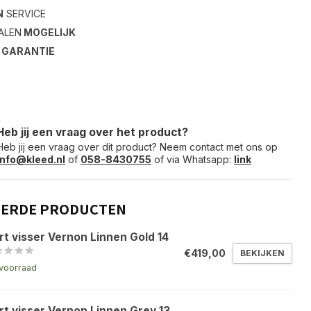
N
SERVICE
ALEN
MOGELIJK
S
GARANTIE
Heb jij een vraag over het product?
Heb jij een vraag over dit product? Neem contact met ons op
info@kleed.nl
of
058-8430755
of via Whatsapp:
link
EERDE PRODUCTEN
rt visser Vernon Linnen Gold 14
€419,00
BEKIJKEN
voorraad
rt visser Vernon Linnen Grey 13