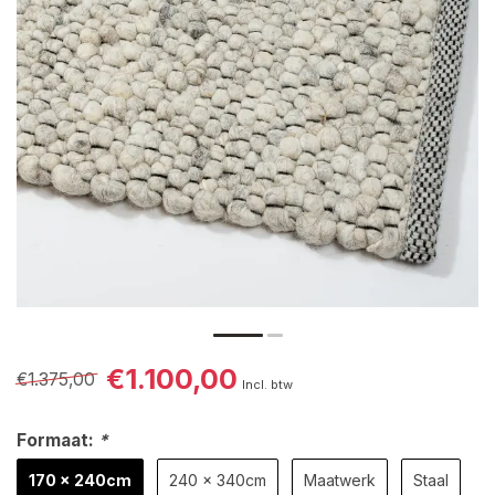
€1.100,00
€1.375,00
Incl. btw
Formaat:
*
170 x 240cm
240 x 340cm
Maatwerk
Staal