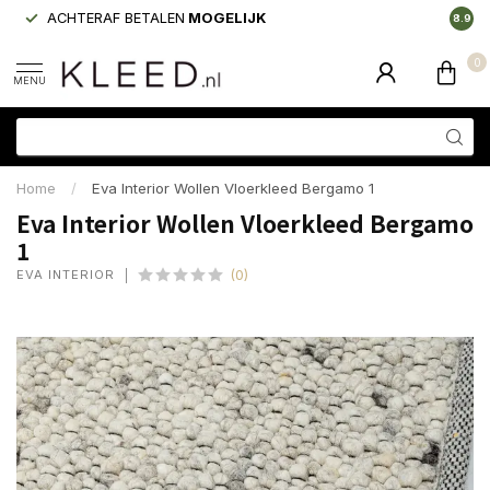
ACHTERAF BETALEN
MOGELIJK
LAAGS
8.9
0
MENU
Home
/
Eva Interior Wollen Vloerkleed Bergamo 1
Eva Interior Wollen Vloerkleed Bergamo
1
EVA INTERIOR
(0)