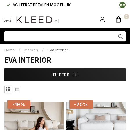
ACHTERAF BETALEN
MOGELIJK
LAAGS
8.9
0
MENU
Home
/
Merken
/
Eva Interior
EVA INTERIOR
FILTERS
-19%
-20%