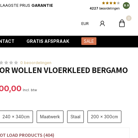
LAAGSTE PRIJS
GARANTIE
8.9
4227
beoordelingen
0
EUR
NTACT
GRATIS AFSPRAAK
SALE
0 beoordelingen
IOR WOLLEN VLOERKLEED BERGAMO
100,00
Incl. btw
240 x 340cm
Maatwerk
Staal
200 x 300cm
OT LOAD PRODUCTS (404)