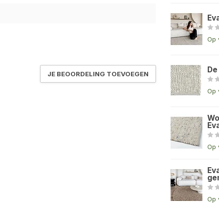
Ev
Op 
De
JE BEOORDELING TOEVOEGEN
Op 
Wo
Eva
Op 
Eva
ge
Op 