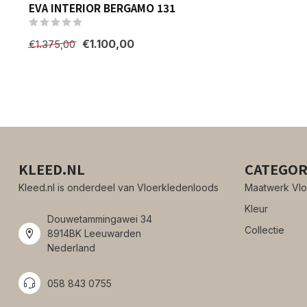
EVA INTERIOR BERGAMO 131
€1.100,00
€1.375,00
KLEED.NL
CATEGOR
Kleed.nl is onderdeel van Vloerkledenloods
Maatwerk Vlo
Kleur
Douwetammingawei 34
Collectie
8914BK Leeuwarden
Nederland
058 843 0755