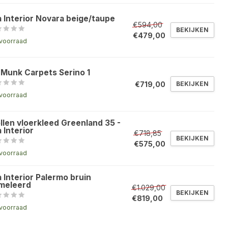
a Interior Novara beige/taupe
€594,00
BEKIJKEN
€479,00
voorraad
 Munk Carpets Serino 1
€719,00
BEKIJKEN
voorraad
llen vloerkleed Greenland 35 -
 Interior
€718,85
BEKIJKEN
€575,00
voorraad
 Interior Palermo bruin
meleerd
€1.029,00
BEKIJKEN
€819,00
voorraad