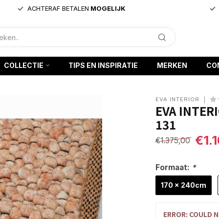
ACHTERAF BETALEN
MOGELIJK
COLLECTIE
TIPS EN INSPIRATIE
MERKEN
CO
EVA INTERIOR
EVA INTER
131
€1.
€1.375,00
Formaat:
*
170 x 240cm
ERROR: COULD N