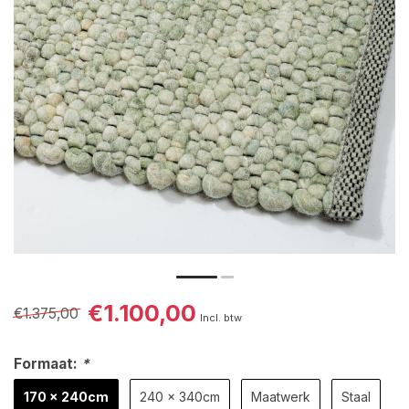
€1.100,00
€1.375,00
Incl. btw
Formaat:
*
170 x 240cm
240 x 340cm
Maatwerk
Staal