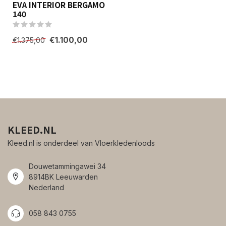
EVA INTERIOR BERGAMO
140
€1.100,00
€1.375,00
KLEED.NL
Kleed.nl is onderdeel van Vloerkledenloods
Douwetammingawei 34
8914BK Leeuwarden
Nederland
058 843 0755