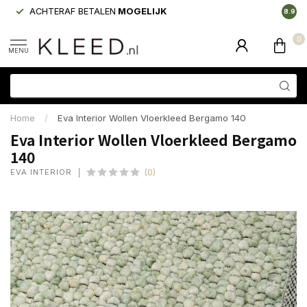
ACHTERAF BETALEN
MOGELIJK
LAAGS
8.9
0
MENU
Home
/
Eva Interior Wollen Vloerkleed Bergamo 140
Eva Interior Wollen Vloerkleed Bergamo
140
EVA INTERIOR
(0)