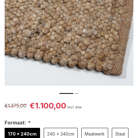
€1.100,00
€1.375,00
Incl. btw
Formaat:
*
170 x 240cm
240 x 340cm
Maatwerk
Staal