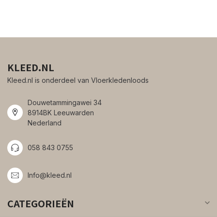
KLEED.NL
Kleed.nl is onderdeel van Vloerkledenloods
Douwetammingawei 34
8914BK Leeuwarden
Nederland
058 843 0755
Info@kleed.nl
CATEGORIEËN