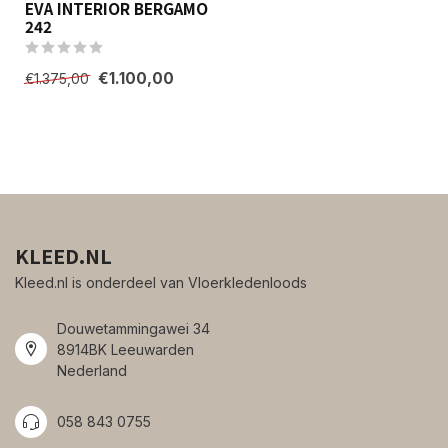
EVA INTERIOR BERGAMO
242
€1.100,00
€1.375,00
KLEED.NL
Kleed.nl is onderdeel van Vloerkledenloods
Douwetammingawei 34
8914BK Leeuwarden
Nederland
058 843 0755