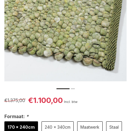
€1.100,00
€1.375,00
Incl. btw
Formaat:
*
170 x 240cm
240 x 340cm
Maatwerk
Staal