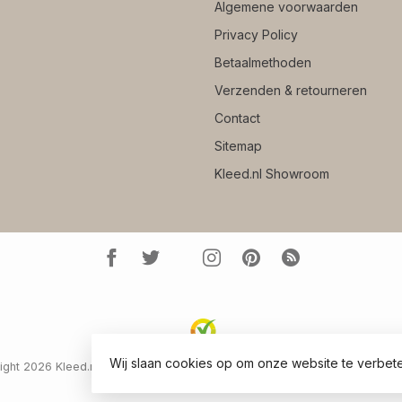
Algemene voorwaarden
Privacy Policy
Betaalmethoden
Verzenden & retourneren
Contact
Sitemap
Kleed.nl Showroom
Wij slaan cookies op om onze website te verbete
ght 2026 Kleed.nl
- Powered by
Lightspeed
-
Lightspeed design
by
Dyv