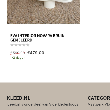
EVA INTERIOR NOVARA BRUIN
GEMELEERD
€479,00
€599,00
1-2 dagen
KLEED.NL
CATEGOR
Kleed.nl is onderdeel van Vloerkledenloods
Maatwerk Vlo