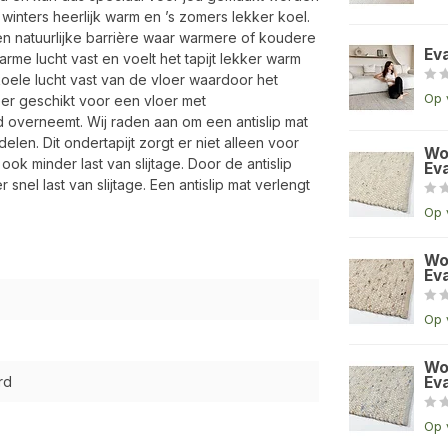
winters heerlijk warm en ’s zomers lekker koel.
 een natuurlijke barrière waar warmere of koudere
Ev
arme lucht vast en voelt het tapijt lekker warm
oele lucht vast van de vloer waardoor het
Op 
er geschikt voor een vloer met
overneemt. Wij raden aan om een antislip mat
elen. Dit ondertapijt zorgt er niet alleen voor
Wo
 ook minder last van slijtage. Door de antislip
Eva
 snel last van slijtage. Een antislip mat verlengt
Op 
Wo
Eva
Op 
Wo
rd
Eva
Op 