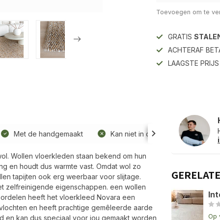
Toevoegen om te ver
GRATIS
STALE
ACHTERAF BET
LAAGSTE PRIJ
Met de handgemaakt
Kan niet in de wasmachine
wol. Wollen vloerkleden staan bekend om hun
king en houdt dus warmte vast. Omdat wol zo
GERELAT
llen tapijten ook erg weerbaar voor slijtage.
et zelfreinigende eigenschappen. een wollen
Int
oordelen heeft het vloerkleed Novara een
 gevlochten en heeft prachtige gemêleerde aarde
Op 
eed en kan dus speciaal voor jou gemaakt worden