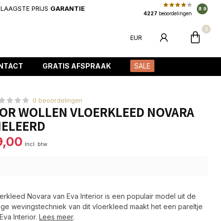
LAAGSTE PRIJS
GARANTIE
8.9
4227
beoordelingen
0
EUR
NTACT
GRATIS AFSPRAAK
SALE
0 beoordelingen
IOR WOLLEN VLOERKLEED NOVARA
MELEERD
9,00
Incl. btw
erkleed Novara van Eva Interior is een populair model uit de
tige wevingstechniek van dit vloerkleed maakt het een pareltje
Eva Interior.
Lees meer
.