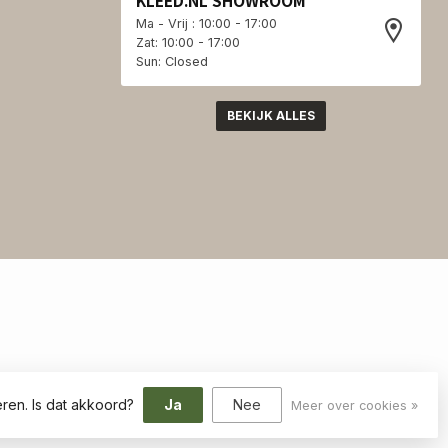
KLEED.NL SHOWROOM
Ma - Vrij : 10:00 - 17:00
Zat: 10:00 - 17:00
Sun: Closed
BEKIJK ALLES
ren. Is dat akkoord?
Ja
Nee
Meer over cookies »
elopment