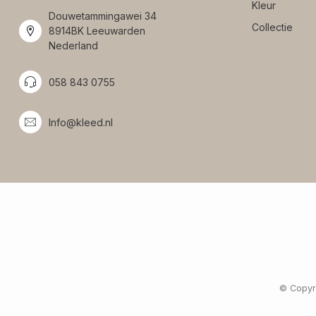
Kleur
Douwetammingawei 34
Collectie
8914BK Leeuwarden
Nederland
058 843 0755
Info@kleed.nl
© Copyri