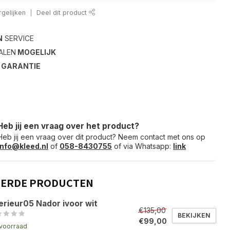
gelijken
Deel dit product
N
SERVICE
ALEN
MOGELIJK
S
GARANTIE
Heb jij een vraag over het product?
Heb jij een vraag over dit product? Neem contact met ons op
info@kleed.nl
of
058-8430755
of via Whatsapp:
link
EERDE PRODUCTEN
erieur05 Nador ivoor wit
€135,00
BEKIJKEN
€99,00
voorraad