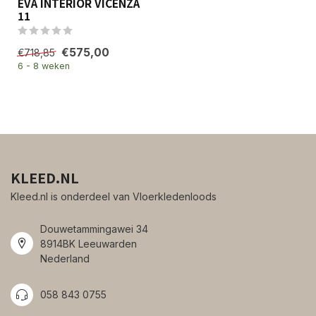
EVA INTERIOR VICENZA
11
€575,00
€718,85
6 - 8 weken
KLEED.NL
Kleed.nl is onderdeel van Vloerkledenloods
Douwetammingawei 34
8914BK Leeuwarden
Nederland
058 843 0755