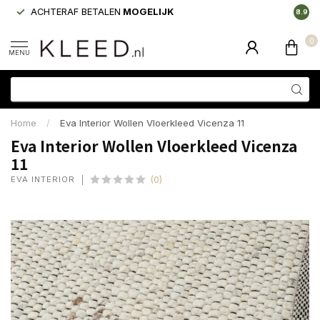
ACHTERAF BETALEN
MOGELIJK
LAAGS
8.9
0
MENU
Home
/
Eva Interior Wollen Vloerkleed Vicenza 11
Eva Interior Wollen Vloerkleed Vicenza
11
EVA INTERIOR
(0)