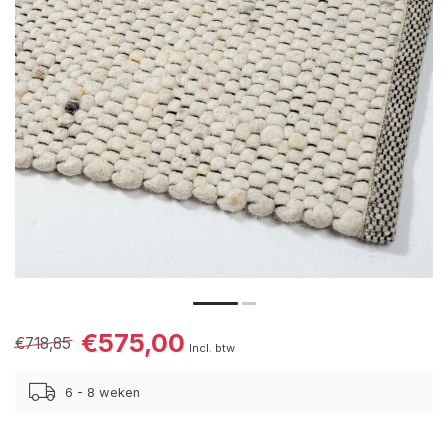
€575,00
€718,85
Incl. btw
6 - 8 weken