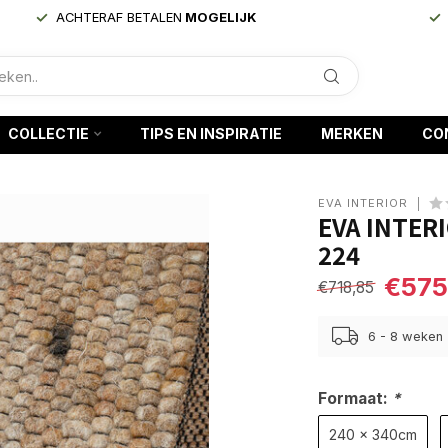
ACHTERAF BETALEN
MOGELIJK
COLLECTIE
TIPS EN INSPIRATIE
MERKEN
CO
EVA INTERIOR
EVA INTER
224
€575
€718,85
6 - 8 weken
Formaat:
*
240 x 340cm