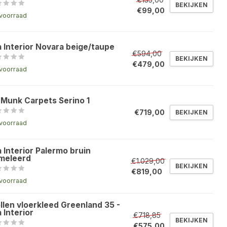
BEKIJKEN
€99,00
voorraad
a Interior Novara beige/taupe
€594,00
BEKIJKEN
€479,00
voorraad
 Munk Carpets Serino 1
€719,00
BEKIJKEN
voorraad
 Interior Palermo bruin
meleerd
€1.029,00
BEKIJKEN
€819,00
voorraad
llen vloerkleed Greenland 35 -
 Interior
€718,85
BEKIJKEN
€575,00