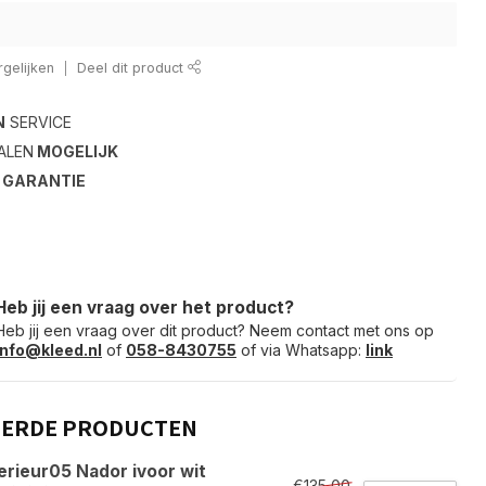
gelijken
Deel dit product
N
SERVICE
ALEN
MOGELIJK
S
GARANTIE
Heb jij een vraag over het product?
Heb jij een vraag over dit product? Neem contact met ons op
info@kleed.nl
of
058-8430755
of via Whatsapp:
link
EERDE PRODUCTEN
erieur05 Nador ivoor wit
€135,00