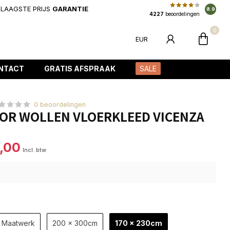
LAAGSTE PRIJS
GARANTIE
8.9
4227
beoordelingen
0
EUR
NTACT
GRATIS AFSPRAAK
SALE
0 beoordelingen
IOR WOLLEN VLOERKLEED VICENZA
,00
Incl. btw
Maatwerk
200 x 300cm
170 x 230cm