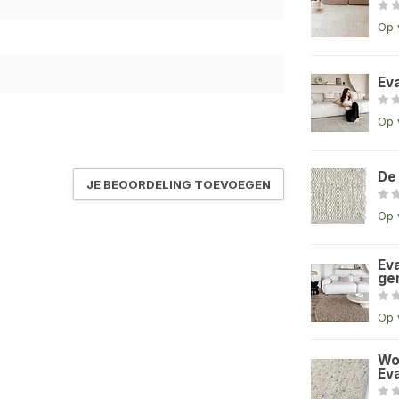
Op 
Ev
Op 
De
JE BEOORDELING TOEVOEGEN
Op 
Eva
ge
Op 
Wo
Eva