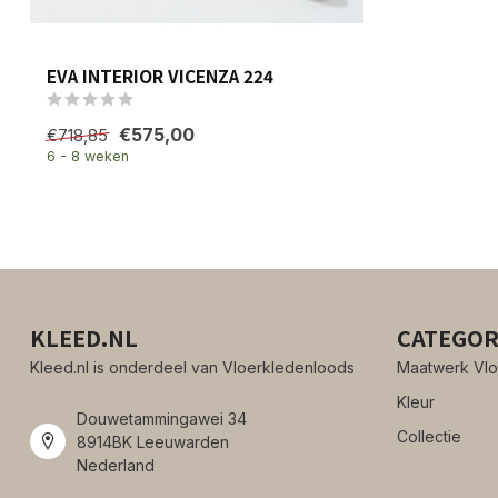
EVA INTERIOR VICENZA 224
€575,00
€718,85
6 - 8 weken
KLEED.NL
CATEGOR
Kleed.nl is onderdeel van Vloerkledenloods
Maatwerk Vlo
Kleur
Douwetammingawei 34
Collectie
8914BK Leeuwarden
Nederland