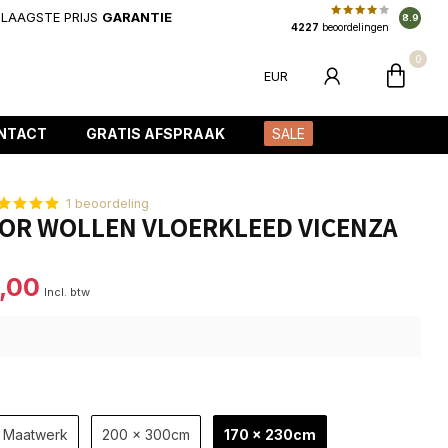
LAAGSTE PRIJS
GARANTIE
8.9
4227
beoordelingen
0
EUR
NTACT
GRATIS AFSPRAAK
SALE
1 beoordeling
IOR WOLLEN VLOERKLEED VICENZA
,00
Incl. btw
Maatwerk
200 x 300cm
170 x 230cm