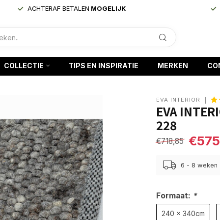
ACHTERAF BETALEN
MOGELIJK
COLLECTIE
TIPS EN INSPIRATIE
MERKEN
CO
EVA INTERIOR
EVA INTER
228
€575
€718,85
6 - 8 weken
Formaat:
*
240 x 340cm