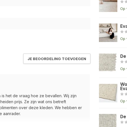
Op 
Ev
Op 
De
JE BEOORDELING TOEVOEGEN
Op 
Wo
Eva
is het de vraag hoe ze bevallen. Wij zijn
Op 
iden prijs. Ze zijn wat ons betreft
mplimenten over deze kleden. We hebben er
te aanrader.
De