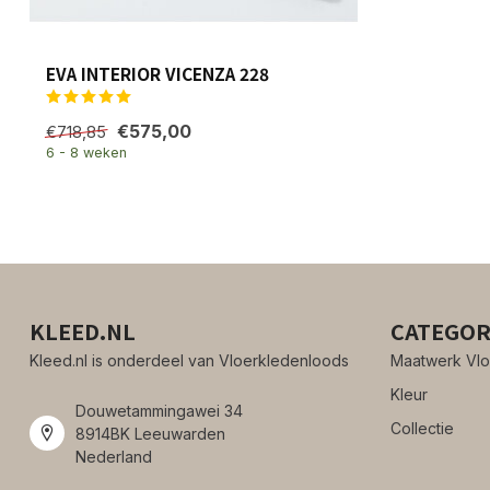
EVA INTERIOR VICENZA 228
€575,00
€718,85
6 - 8 weken
KLEED.NL
CATEGOR
Kleed.nl is onderdeel van Vloerkledenloods
Maatwerk Vlo
Kleur
Douwetammingawei 34
Collectie
8914BK Leeuwarden
Nederland