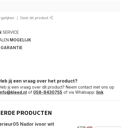
gelijken
Deel dit product
N
SERVICE
ALEN
MOGELIJK
S
GARANTIE
Heb jij een vraag over het product?
Heb jij een vraag over dit product? Neem contact met ons op
info@kleed.nl
of
058-8430755
of via Whatsapp:
link
EERDE PRODUCTEN
erieur05 Nador ivoor wit
€135,00