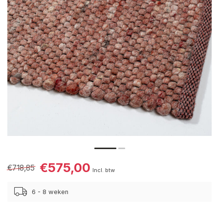
€575,00
€718,85
Incl. btw
6 - 8 weken