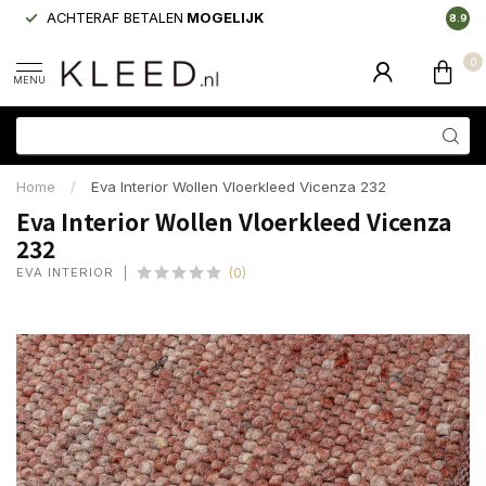
ACHTERAF BETALEN
MOGELIJK
LAAGS
8.9
0
MENU
Home
/
Eva Interior Wollen Vloerkleed Vicenza 232
Eva Interior Wollen Vloerkleed Vicenza
232
EVA INTERIOR
(0)