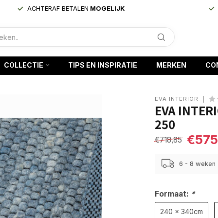
ACHTERAF BETALEN
MOGELIJK
COLLECTIE
TIPS EN INSPIRATIE
MERKEN
CO
EVA INTERIOR
EVA INTER
250
€575
€718,85
6 - 8 weken
Formaat:
*
240 x 340cm