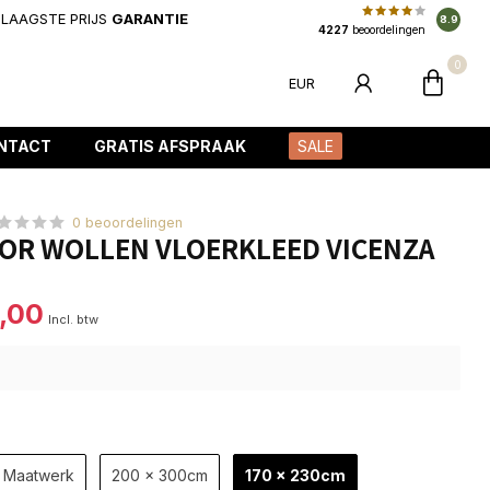
LAAGSTE PRIJS
GARANTIE
8.9
4227
beoordelingen
0
EUR
NTACT
GRATIS AFSPRAAK
SALE
0 beoordelingen
IOR WOLLEN VLOERKLEED VICENZA
,00
Incl. btw
Maatwerk
200 x 300cm
170 x 230cm