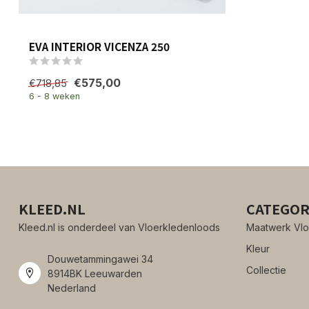
EVA INTERIOR VICENZA 250
€575,00
€718,85
6 - 8 weken
KLEED.NL
CATEGOR
Kleed.nl is onderdeel van Vloerkledenloods
Maatwerk Vlo
Kleur
Douwetammingawei 34
Collectie
8914BK Leeuwarden
Nederland