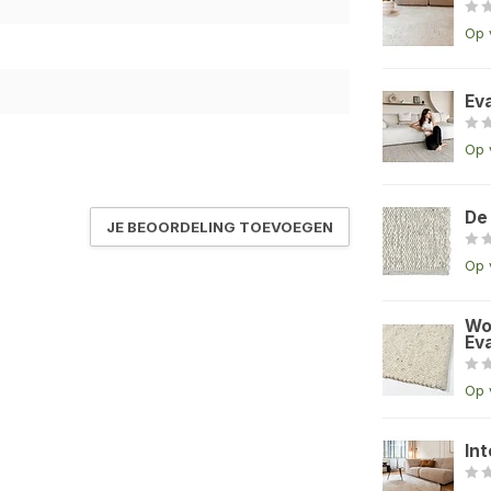
Op 
Ev
Op 
De
JE BEOORDELING TOEVOEGEN
Op 
Wo
Eva
Op 
Int