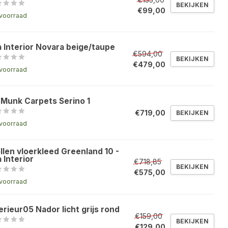
BEKIJKEN
€99,00
voorraad
a Interior Novara beige/taupe
€594,00
BEKIJKEN
€479,00
voorraad
 Munk Carpets Serino 1
€719,00
BEKIJKEN
voorraad
llen vloerkleed Greenland 10 -
 Interior
€718,85
BEKIJKEN
€575,00
voorraad
erieur05 Nador licht grijs rond
€159,00
BEKIJKEN
€129,00