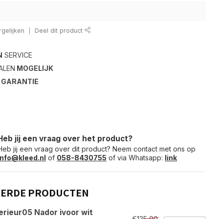
gelijken
Deel dit product
N
SERVICE
ALEN
MOGELIJK
S
GARANTIE
Heb jij een vraag over het product?
Heb jij een vraag over dit product? Neem contact met ons op
info@kleed.nl
of
058-8430755
of via Whatsapp:
link
EERDE PRODUCTEN
erieur05 Nador ivoor wit
€135,00