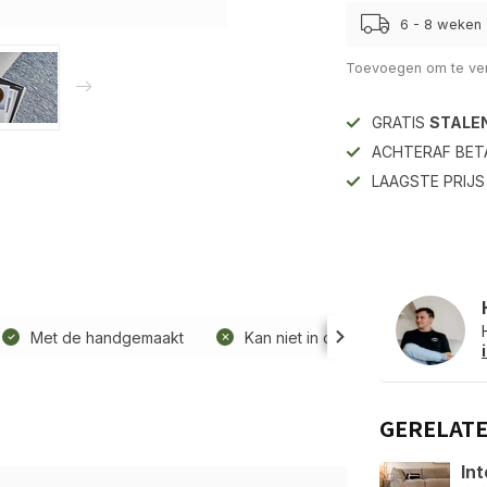
6 - 8 weken
Toevoegen om te ver
GRATIS
STALE
ACHTERAF BET
LAAGSTE PRIJ
Met de handgemaakt
Kan niet in de wasmachine
GERELAT
Int