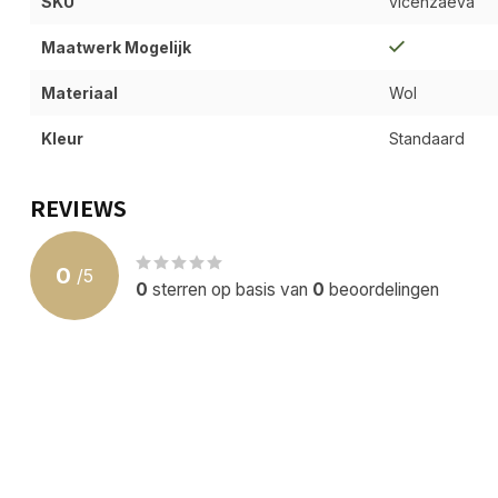
SKU
vicenzaeva
Maatwerk Mogelijk
Materiaal
Wol
Kleur
Standaard
REVIEWS
0
/
5
0
sterren op basis van
0
beoordelingen