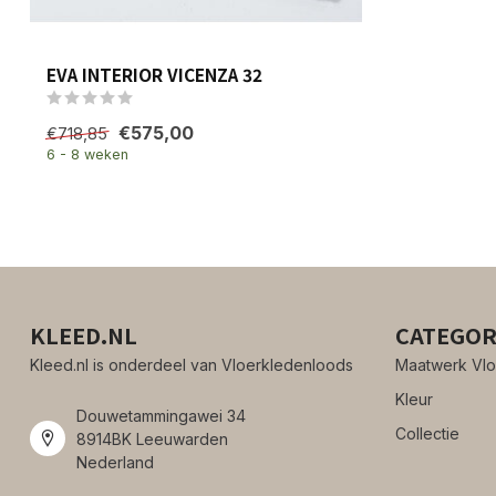
EVA INTERIOR VICENZA 32
€575,00
€718,85
6 - 8 weken
KLEED.NL
CATEGOR
Kleed.nl is onderdeel van Vloerkledenloods
Maatwerk Vlo
Kleur
Douwetammingawei 34
Collectie
8914BK Leeuwarden
Nederland