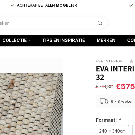
ACHTERAF BETALEN
MOGELIJK
COLLECTIE
TIPS EN INSPIRATIE
MERKEN
CO
EVA INTERIOR
EVA INTER
32
€575
€718,85
6 - 8 weken
Formaat:
*
240 x 340cm