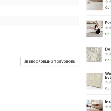
Op 
Ev
Op 
De
Op 
JE BEOORDELING TOEVOEGEN
Wo
Eva
Op 
Int