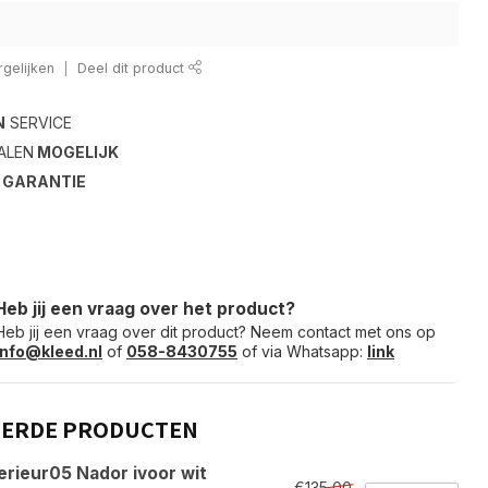
gelijken
Deel dit product
N
SERVICE
ALEN
MOGELIJK
S
GARANTIE
Heb jij een vraag over het product?
Heb jij een vraag over dit product? Neem contact met ons op
info@kleed.nl
of
058-8430755
of via Whatsapp:
link
EERDE PRODUCTEN
erieur05 Nador ivoor wit
€135,00