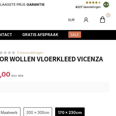
LAAGSTE PRIJS
GARANTIE
8.9
4227
beoordelingen
0
EUR
NTACT
GRATIS AFSPRAAK
SALE
0 beoordelingen
IOR WOLLEN VLOERKLEED VICENZA
,00
Incl. btw
Maatwerk
200 x 300cm
170 x 230cm