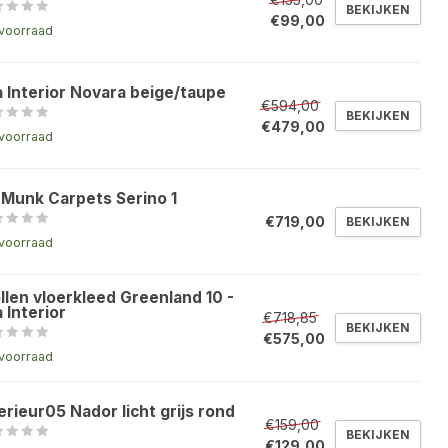
BEKIJKEN
€99,00
voorraad
a Interior Novara beige/taupe
€594,00
BEKIJKEN
€479,00
voorraad
 Munk Carpets Serino 1
€719,00
BEKIJKEN
voorraad
llen vloerkleed Greenland 10 -
 Interior
€718,85
BEKIJKEN
€575,00
voorraad
erieur05 Nador licht grijs rond
€159,00
BEKIJKEN
€129,00