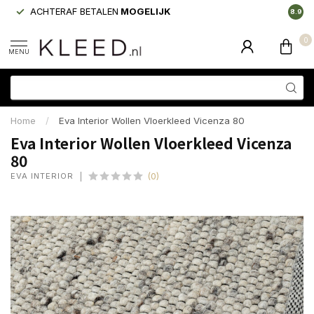
ACHTERAF BETALEN
MOGELIJK
LAAGS
8.9
0
MENU
Home
/
Eva Interior Wollen Vloerkleed Vicenza 80
Eva Interior Wollen Vloerkleed Vicenza
80
EVA INTERIOR
(0)