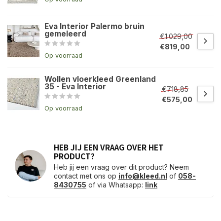
Eva Interior Palermo bruin
gemeleerd
€1.029,00
€819,00
Op voorraad
Wollen vloerkleed Greenland
35 - Eva Interior
€718,85
€575,00
Op voorraad
HEB JIJ EEN VRAAG OVER HET
PRODUCT?
Heb jij een vraag over dit product? Neem
contact met ons op
info@kleed.nl
of
058-
8430755
of via Whatsapp:
link