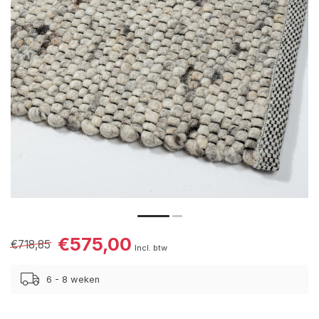
€575,00
€718,85
Incl. btw
6 - 8 weken