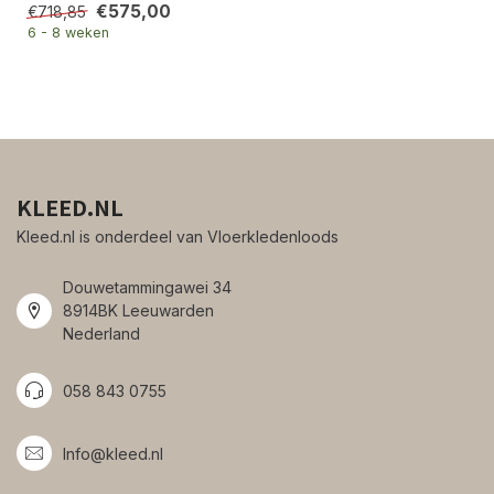
€575,00
€718,85
6 - 8 weken
KLEED.NL
Kleed.nl is onderdeel van Vloerkledenloods
Douwetammingawei 34
8914BK Leeuwarden
Nederland
058 843 0755
Info@kleed.nl