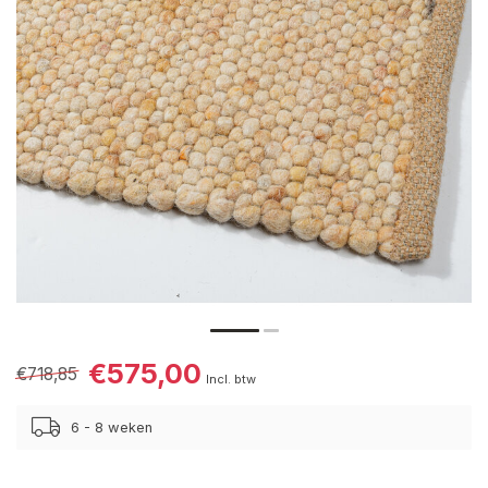
€575,00
€718,85
Incl. btw
6 - 8 weken