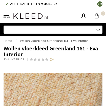
ACHTERAF BETALEN
MOGELIJK
LAAGS
8.9
0
MENU
Home
/
Wollen vloerkleed Greenland 161 - Eva Interior
Wollen vloerkleed Greenland 161 - Eva
Interior
EVA INTERIOR
(0)