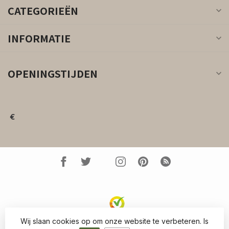
CATEGORIEËN
INFORMATIE
OPENINGSTIJDEN
€
Wij slaan cookies op om onze website te verbeteren. Is
© Copyright 2026 Kleed.nl
- Powered by
Lightspeed
-