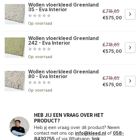
Wollen vloerkleed Greenland
35 - Eva Interior
€718,85
€575,00
Op voorraad
Wollen vloerkleed Greenland
242 - Eva Interior
€718,85
€575,00
Op voorraad
Wollen vloerkleed Greenland
80 - Eva Interior
€718,85
€575,00
Op voorraad
HEB JIJ EEN VRAAG OVER HET
PRODUCT?
Heb jij een vraag over dit product? Neem
contact met ons op
info@kleed.nl
of
058-
8430755
of via Whatsapp:
link