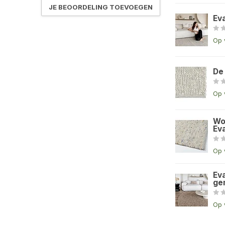
JE BEOORDELING TOEVOEGEN
Ev
Op 
De
Op 
Wo
Eva
Op 
Eva
ge
Op 