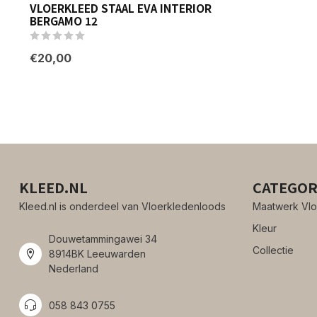
VLOERKLEED STAAL EVA INTERIOR
BERGAMO 12
€20,00
KLEED.NL
CATEGOR
Kleed.nl is onderdeel van Vloerkledenloods
Maatwerk Vlo
Kleur
Douwetammingawei 34
Collectie
8914BK Leeuwarden
Nederland
058 843 0755