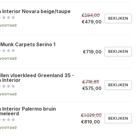
a Interior Novara beige/taupe
€594,00
BEKIJKEN
€479,00
voorraad
 Munk Carpets Serino 1
€719,00
BEKIJKEN
voorraad
llen vloerkleed Greenland 35 -
 Interior
€718,85
BEKIJKEN
€575,00
voorraad
 Interior Palermo bruin
meleerd
€1.029,00
BEKIJKEN
€819,00
voorraad