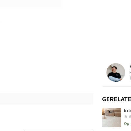
GERELAT
Int
Op 