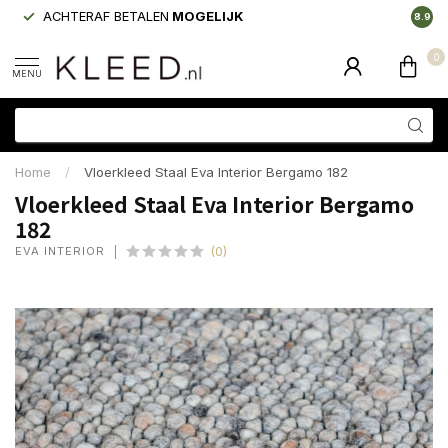
ACHTERAF BETALEN
MOGELIJK
LAAGS
8.9
0
MENU
Home
/
Vloerkleed Staal Eva Interior Bergamo 182
Vloerkleed Staal Eva Interior Bergamo
182
EVA INTERIOR
(0)