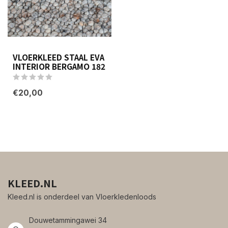
VLOERKLEED STAAL EVA
INTERIOR BERGAMO 182
€20,00
KLEED.NL
Kleed.nl is onderdeel van Vloerkledenloods
Douwetammingawei 34