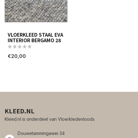
VLOERKLEED STAAL EVA
INTERIOR BERGAMO 28
€20,00
KLEED.NL
Kleed.nl is onderdeel van Vloerkledenloods
Douwetammingawei 34