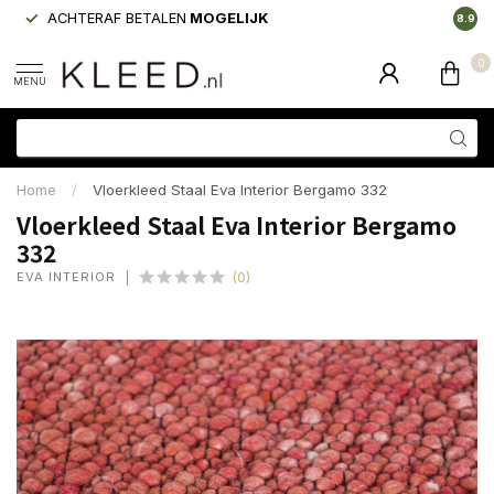
ACHTERAF BETALEN
MOGELIJK
LAAGS
8.9
0
MENU
Home
/
Vloerkleed Staal Eva Interior Bergamo 332
Vloerkleed Staal Eva Interior Bergamo
332
EVA INTERIOR
(0)