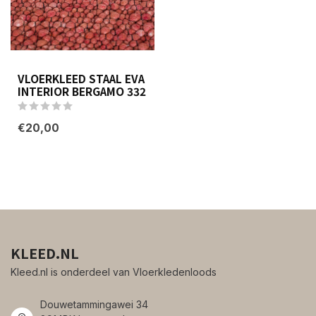
VLOERKLEED STAAL EVA
INTERIOR BERGAMO 332
€20,00
KLEED.NL
Kleed.nl is onderdeel van Vloerkledenloods
Douwetammingawei 34