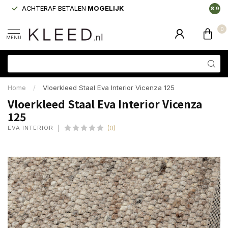
ACHTERAF BETALEN
MOGELIJK
LAAGS
8.9
0
MENU
Home
/
Vloerkleed Staal Eva Interior Vicenza 125
Vloerkleed Staal Eva Interior Vicenza
125
EVA INTERIOR
(0)