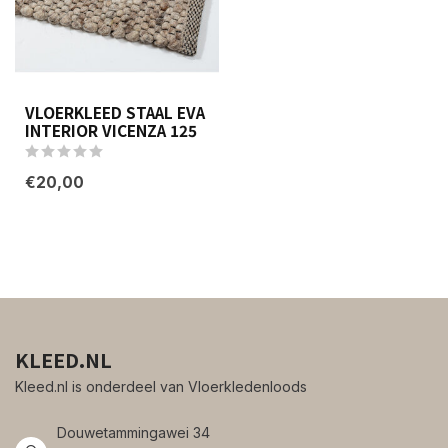
VLOERKLEED STAAL EVA
INTERIOR VICENZA 125
€20,00
KLEED.NL
Kleed.nl is onderdeel van Vloerkledenloods
Douwetammingawei 34