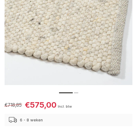
€575,00
€718,85
Incl. btw
6 - 8 weken