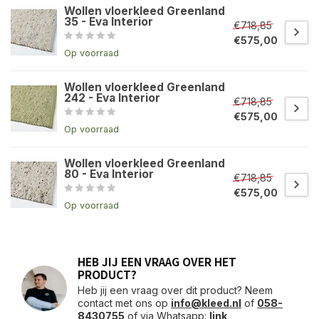
Wollen vloerkleed Greenland
35 - Eva Interior
€718,85
€575,00
Op voorraad
Wollen vloerkleed Greenland
242 - Eva Interior
€718,85
€575,00
Op voorraad
Wollen vloerkleed Greenland
80 - Eva Interior
€718,85
€575,00
Op voorraad
HEB JIJ EEN VRAAG OVER HET
PRODUCT?
Heb jij een vraag over dit product? Neem
contact met ons op
info@kleed.nl
of
058-
8430755
of via Whatsapp:
link