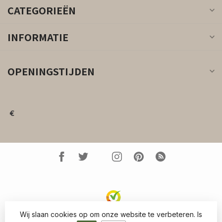
CATEGORIEËN
INFORMATIE
OPENINGSTIJDEN
€
Wij slaan cookies op om onze website te verbeteren. Is
© Copyright 2026 Kleed.nl
- Powered by
Lightspeed
-