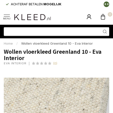
ACHTERAF BETALEN
MOGELIJK
LAAGS
8.9
0
MENU
Home
/
Wollen vloerkleed Greenland 10 - Eva Interior
Wollen vloerkleed Greenland 10 - Eva
Interior
EVA INTERIOR
(0)