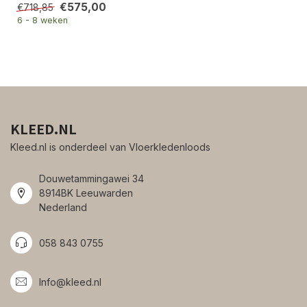
€575,00
€718,85
6 - 8 weken
KLEED.NL
Kleed.nl is onderdeel van Vloerkledenloods
Douwetammingawei 34
8914BK Leeuwarden
Nederland
058 843 0755
Info@kleed.nl