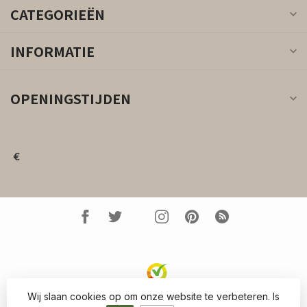
CATEGORIEËN
INFORMATIE
OPENINGSTIJDEN
€
Wij slaan cookies op om onze website te verbeteren. Is
© Copyright 2026 Kleed.nl
- Powered by
Lightspeed
-