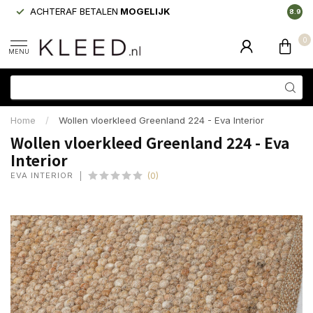
ACHTERAF BETALEN
MOGELIJK
LAAGS
8.9
0
MENU
Home
/
Wollen vloerkleed Greenland 224 - Eva Interior
Wollen vloerkleed Greenland 224 - Eva
Interior
EVA INTERIOR
(0)