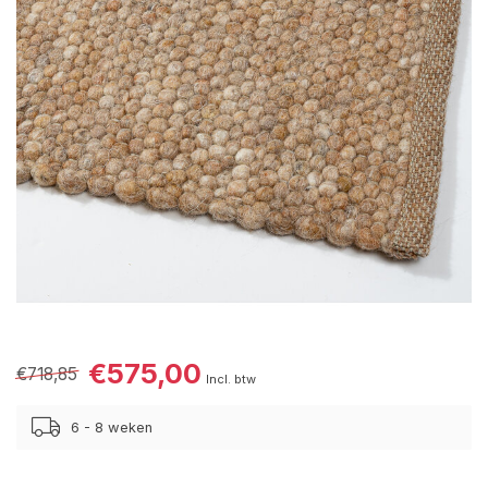
€575,00
€718,85
Incl. btw
6 - 8 weken