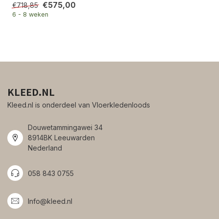
€575,00
€718,85
6 - 8 weken
KLEED.NL
Kleed.nl is onderdeel van Vloerkledenloods
Douwetammingawei 34
8914BK Leeuwarden
Nederland
058 843 0755
Info@kleed.nl