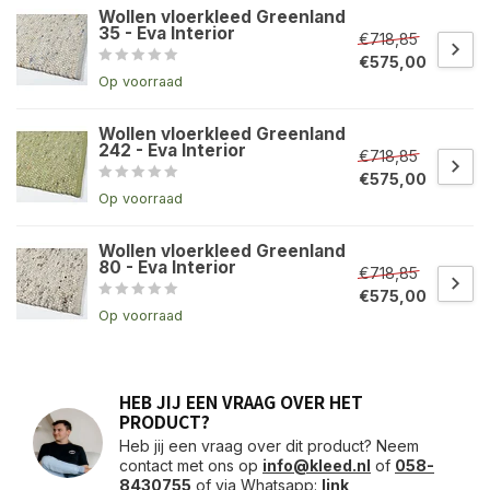
Wollen vloerkleed Greenland
35 - Eva Interior
€718,85
€575,00
Op voorraad
Wollen vloerkleed Greenland
242 - Eva Interior
€718,85
€575,00
Op voorraad
Wollen vloerkleed Greenland
80 - Eva Interior
€718,85
€575,00
Op voorraad
HEB JIJ EEN VRAAG OVER HET
PRODUCT?
Heb jij een vraag over dit product? Neem
contact met ons op
info@kleed.nl
of
058-
8430755
of via Whatsapp:
link