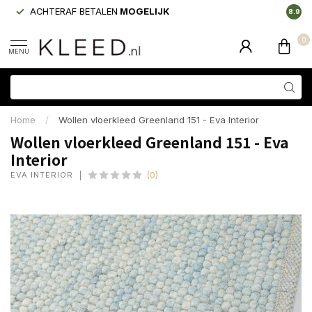
ACHTERAF BETALEN
MOGELIJK
LAAGS
8.9
0
MENU
Home
/
Wollen vloerkleed Greenland 151 - Eva Interior
Wollen vloerkleed Greenland 151 - Eva
Interior
EVA INTERIOR
(0)