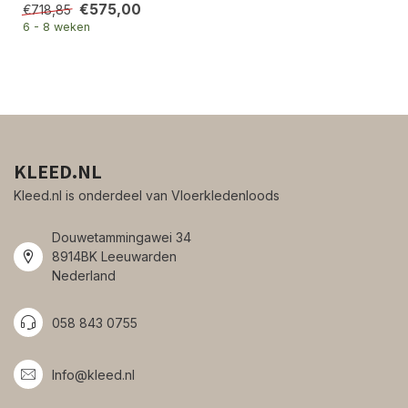
€575,00
€718,85
6 - 8 weken
KLEED.NL
Kleed.nl is onderdeel van Vloerkledenloods
Douwetammingawei 34
8914BK Leeuwarden
Nederland
058 843 0755
Info@kleed.nl