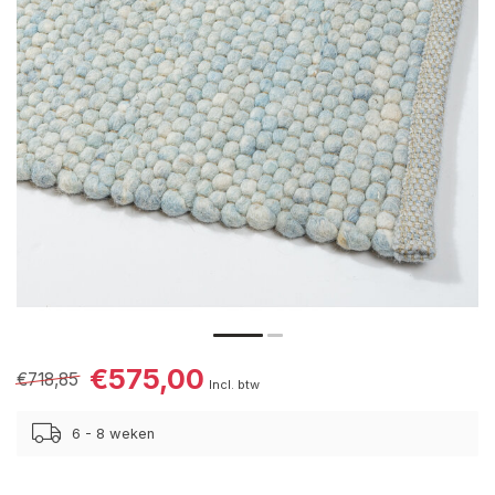
€575,00
€718,85
Incl. btw
6 - 8 weken