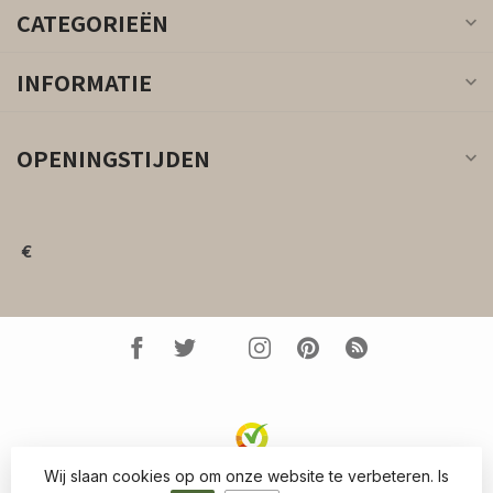
CATEGORIEËN
INFORMATIE
OPENINGSTIJDEN
€
Wij slaan cookies op om onze website te verbeteren. Is
© Copyright 2026 Kleed.nl
- Powered by
Lightspeed
-