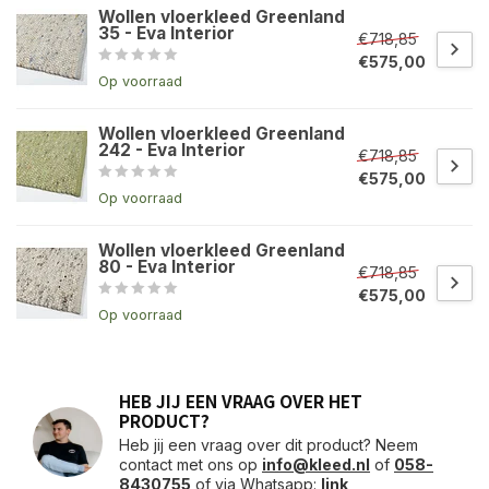
Wollen vloerkleed Greenland
35 - Eva Interior
€718,85
€575,00
Op voorraad
Wollen vloerkleed Greenland
242 - Eva Interior
€718,85
€575,00
Op voorraad
Wollen vloerkleed Greenland
80 - Eva Interior
€718,85
€575,00
Op voorraad
HEB JIJ EEN VRAAG OVER HET
PRODUCT?
Heb jij een vraag over dit product? Neem
contact met ons op
info@kleed.nl
of
058-
8430755
of via Whatsapp:
link