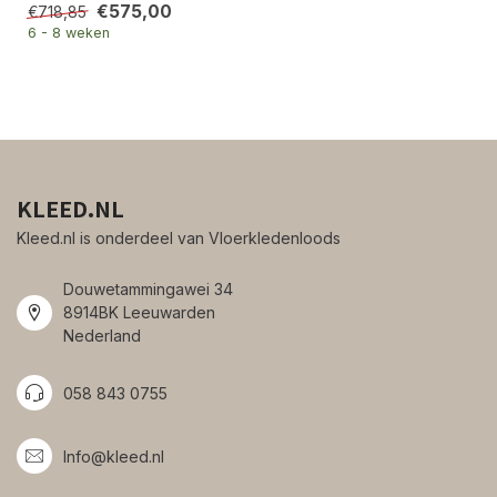
€575,00
€718,85
6 - 8 weken
KLEED.NL
Kleed.nl is onderdeel van Vloerkledenloods
Douwetammingawei 34
8914BK Leeuwarden
Nederland
058 843 0755
Info@kleed.nl