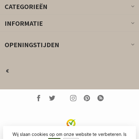
CATEGORIEËN
INFORMATIE
OPENINGSTIJDEN
€
Wij slaan cookies op om onze website te verbeteren. Is
© Copyright 2026 Kleed.nl
- Powered by
Lightspeed
-