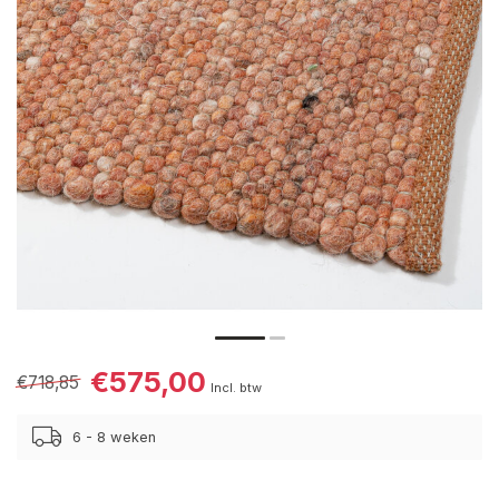
€575,00
€718,85
Incl. btw
6 - 8 weken