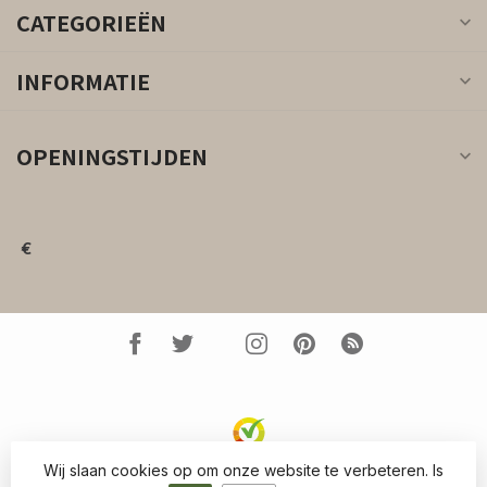
CATEGORIEËN
INFORMATIE
OPENINGSTIJDEN
€
Wij slaan cookies op om onze website te verbeteren. Is
© Copyright 2026 Kleed.nl
- Powered by
Lightspeed
-