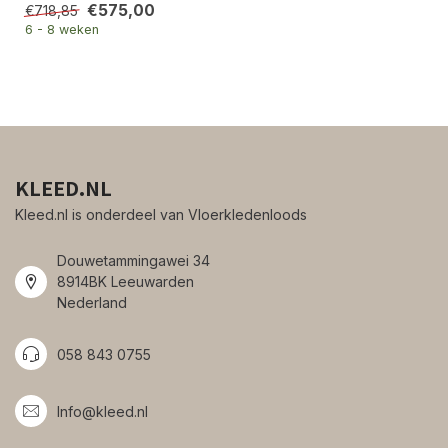
€575,00
€718,85
6 - 8 weken
KLEED.NL
Kleed.nl is onderdeel van Vloerkledenloods
Douwetammingawei 34
8914BK Leeuwarden
Nederland
058 843 0755
Info@kleed.nl