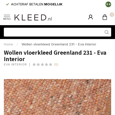
ACHTERAF BETALEN
MOGELIJK
LAAGS
8.9
0
MENU
Home
/
Wollen vloerkleed Greenland 231 - Eva Interior
Wollen vloerkleed Greenland 231 - Eva
Interior
EVA INTERIOR
(0)