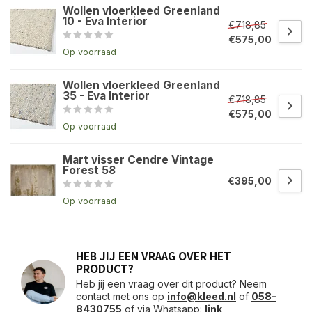
Wollen vloerkleed Greenland
10 - Eva Interior
€718,85
€575,00
Op voorraad
Wollen vloerkleed Greenland
35 - Eva Interior
€718,85
€575,00
Op voorraad
Mart visser Cendre Vintage
Forest 58
€395,00
Op voorraad
HEB JIJ EEN VRAAG OVER HET
PRODUCT?
Heb jij een vraag over dit product? Neem
contact met ons op
info@kleed.nl
of
058-
8430755
of via Whatsapp:
link