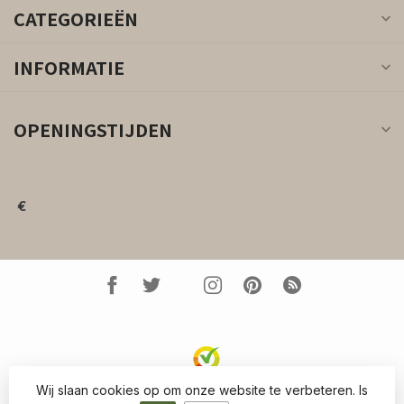
CATEGORIEËN
INFORMATIE
OPENINGSTIJDEN
€
Wij slaan cookies op om onze website te verbeteren. Is
© Copyright 2026 Kleed.nl
- Powered by
Lightspeed
-