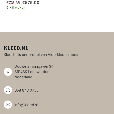
€575,00
€718,85
6 - 8 weken
KLEED.NL
Kleed.nl is onderdeel van Vloerkledenloods
Douwetammingawei 34
8914BK Leeuwarden
Nederland
058 843 0755
Info@kleed.nl