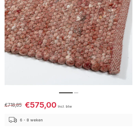
€575,00
€718,85
Incl. btw
6 - 8 weken