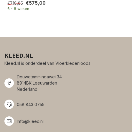
€575,00
€718,85
6 - 8 weken
KLEED.NL
Kleed.nl is onderdeel van Vloerkledenloods
Douwetammingawei 34
8914BK Leeuwarden
Nederland
058 843 0755
Info@kleed.nl