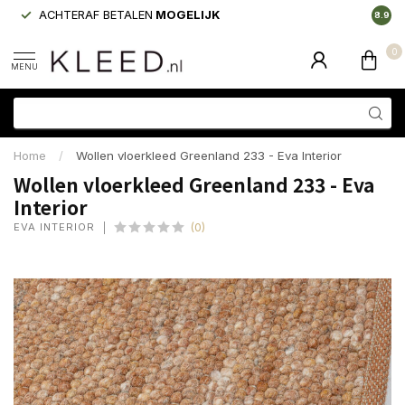
ACHTERAF BETALEN
MOGELIJK
LAAGS
8.9
0
MENU
Home
/
Wollen vloerkleed Greenland 233 - Eva Interior
Wollen vloerkleed Greenland 233 - Eva
Interior
EVA INTERIOR
(0)