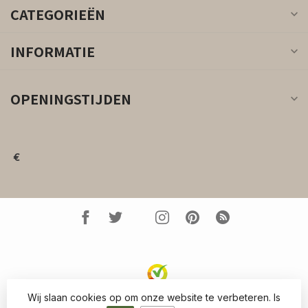
CATEGORIEËN
INFORMATIE
OPENINGSTIJDEN
€
Wij slaan cookies op om onze website te verbeteren. Is
© Copyright 2026 Kleed.nl
- Powered by
Lightspeed
-