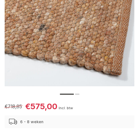
€575,00
€718,85
Incl. btw
6 - 8 weken