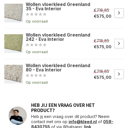
Wollen vloerkleed Greenland
35 - Eva Interior
€718,85
€575,00
Op voorraad
Wollen vloerkleed Greenland
242 - Eva Interior
€718,85
€575,00
Op voorraad
Wollen vloerkleed Greenland
80 - Eva Interior
€718,85
€575,00
Op voorraad
HEB JIJ EEN VRAAG OVER HET
PRODUCT?
Heb jij een vraag over dit product? Neem
contact met ons op
info@kleed.nl
of
058-
8430755
of via Whatsapp:
link