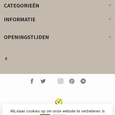
CATEGORIEËN
INFORMATIE
OPENINGSTIJDEN
€
Wij slaan cookies op om onze website te verbeteren. Is
© Copyright 2026 Kleed.nl
- Powered by
Lightspeed
-