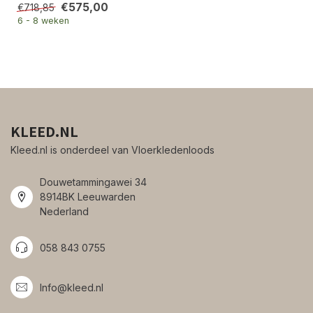
€575,00
€718,85
6 - 8 weken
KLEED.NL
Kleed.nl is onderdeel van Vloerkledenloods
Douwetammingawei 34
8914BK Leeuwarden
Nederland
058 843 0755
Info@kleed.nl