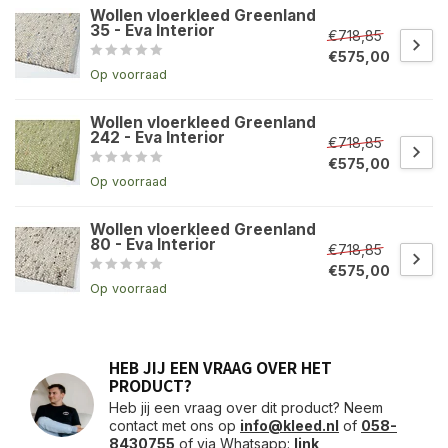
Wollen vloerkleed Greenland
35 - Eva Interior
€718,85
€575,00
Op voorraad
Wollen vloerkleed Greenland
242 - Eva Interior
€718,85
€575,00
Op voorraad
Wollen vloerkleed Greenland
80 - Eva Interior
€718,85
€575,00
Op voorraad
HEB JIJ EEN VRAAG OVER HET
PRODUCT?
Heb jij een vraag over dit product? Neem
contact met ons op
info@kleed.nl
of
058-
8430755
of via Whatsapp:
link