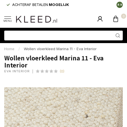
ACHTERAF BETALEN
MOGELIJK
LAAGS
8.9
0
MENU
Home
/
Wollen vloerkleed Marina 11 - Eva Interior
Wollen vloerkleed Marina 11 - Eva
Interior
EVA INTERIOR
(0)