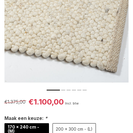
€1.100,00
€1.375,00
Incl. btw
Maak een keuze:
*
170 x 240 cm -
200 x 300 cm - (L)
(M)