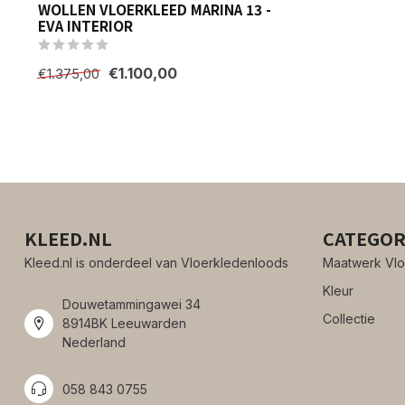
WOLLEN VLOERKLEED MARINA 13 -
EVA INTERIOR
€1.100,00
€1.375,00
KLEED.NL
CATEGOR
Kleed.nl is onderdeel van Vloerkledenloods
Maatwerk Vlo
Kleur
Douwetammingawei 34
Collectie
8914BK Leeuwarden
Nederland
058 843 0755