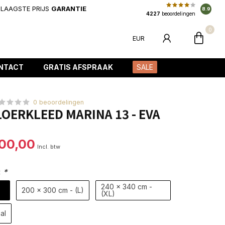
LAAGSTE PRIJS
GARANTIE
8.9
4227
beoordelingen
0
EUR
NTACT
GRATIS AFSPRAAK
SALE
0 beoordelingen
OERKLEED MARINA 13 - EVA
100,00
Incl. btw
:
*
240 x 340 cm -
200 x 300 cm - (L)
(XL)
al