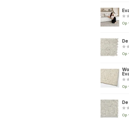
Ev
Op 
De
Op 
Wo
Eva
Op 
De
Op 